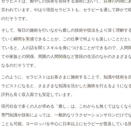
セラピストは、癒やしの技術を習得する過程において、自身の内側に
言われています。やはり現役セラピストも、セラピーを通して静かで
のだそうです。
そして、毎日の施術を行いながら癒しの技術や技法をより深く理解す
ていく瞬間を実感できることが、この仕事で何よりも楽しいことだと
ていると、人の話を聞くスキルを身につけることができるので、人間
てや家族との関係、周囲の人間関係など普段の生活のなかのさまざま
なるのだそうです。
このように、セラピストはお客さまに施術することで、知識や技術を
ラピストになると、さまざまな知識を活かした施術を行えるようにな
評判も良く収入面でも安定しています。
現代社会で多くの人が求める「癒し」は、これからも無くてはなくな
専門知識や技術によっては、一般的なリラクゼーションサロンだけで
ことも可能。ヨーロッパを中心に日本以上にセラピーが普及している