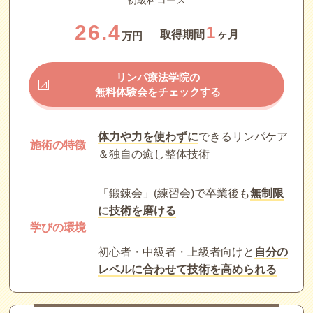
26.4
1
取得期間
ヶ月
万円
リンパ療法学院の
無料体験会をチェックする
体力や力を使わずに
できるリンパケア
施術の特徴
＆独自の癒し整体技術
「鍛錬会」(練習会)で卒業後も
無制限
に技術を磨ける
学びの環境
初心者・中級者・上級者向けと
自分の
レベルに合わせて技術を高められる