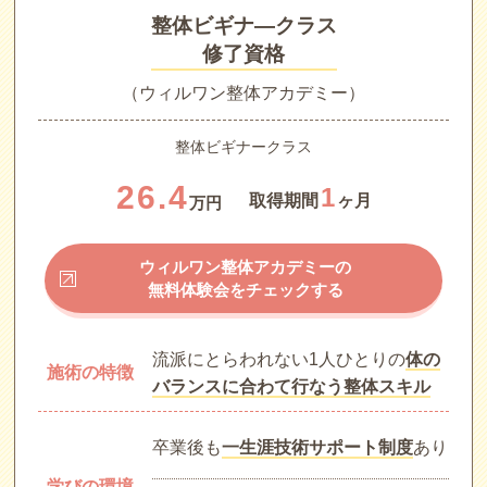
整体ビギナ―クラス
修了資格
（ウィルワン整体アカデミー）
整体ビギナークラス
26.4
1
取得期間
ヶ月
万円
ウィルワン整体アカデミーの
無料体験会をチェックする
流派にとらわれない1人ひとりの
体の
施術の特徴
バランスに合わて行なう整体スキル
卒業後も
一生涯技術サポート制度
あり
学びの環境