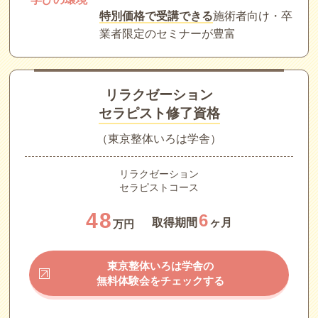
特別価格で受講できる
施術者向け・卒
業者限定のセミナーが豊富
リラクゼーション
セラピスト修了資格
（東京整体いろは学舎）
リラクゼーション
セラピストコース
48
6
取得期間
ヶ月
万円
東京整体いろは学舎の
無料体験会をチェックする