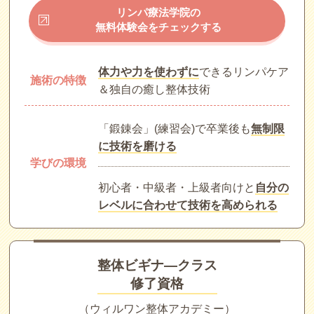
リンパ療法学院の
無料体験会をチェックする
体力や力を使わずに
できるリンパケア
施術の特徴
＆独自の癒し整体技術
「鍛錬会」(練習会)で卒業後も
無制限
に技術を磨ける
学びの環境
初心者・中級者・上級者向けと
自分の
レベルに合わせて技術を高められる
整体ビギナ―クラス
修了資格
（ウィルワン整体アカデミー）