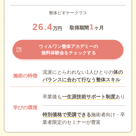
整体ビギナークラス
26.4
1
取得期間
ヶ月
万円
ウィルワン整体アカデミーの
無料体験会をチェックする
流派にとらわれない1人ひとりの
体の
施術の特徴
バランスに合わて行なう整体スキル
卒業後も
一生涯技術サポート制度
あり
学びの環境
特別価格で受講できる
施術者向け・卒
業者限定のセミナーが豊富