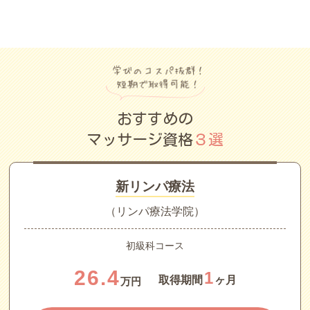
おすすめの
マッサージ資格
３選
新リンパ療法
（リンパ療法学院）
初級科コース
26.4
1
取得期間
ヶ月
万円