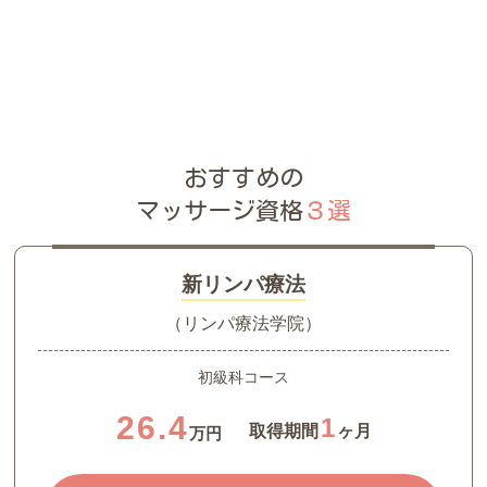
おすすめの
マッサージ資格
３選
新リンパ療法
（リンパ療法学院）
初級科コース
26.4
1
取得期間
ヶ月
万円