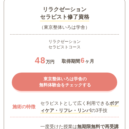
リラクゼーション
セラピスト修了資格
（東京整体いろは学舎）
リラクゼーション
セラピストコース
48
6
取得期間
ヶ月
万円
東京整体いろは学舎の
無料体験会をチェックする
セラピストとして広く利用できる
ボデ
施術の特徴
ィケア・リフレ・リンパ
の3手技
一度受けた授業は
無期限無料で再受講