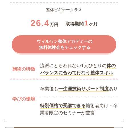
整体ビギナークラス
26.4
1
取得期間
ヶ月
万円
ウィルワン整体アカデミーの
無料体験会をチェックする
流派にとらわれない1人ひとりの
体の
施術の特徴
バランスに合わて行なう整体スキル
卒業後も
一生涯技術サポート制度
あり
学びの環境
特別価格で受講できる
施術者向け・卒
業者限定のセミナーが豊富