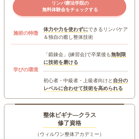
リンパ療法学院の
無料体験会をチェックする
体力や力を使わずに
できるリンパケア
施術の特徴
＆独自の癒し整体技術
「鍛錬会」(練習会)で卒業後も
無制限
に技術を磨ける
学びの環境
初心者・中級者・上級者向けと
自分の
レベルに合わせて技術を高められる
整体ビギナ―クラス
修了資格
（ウィルワン整体アカデミー）